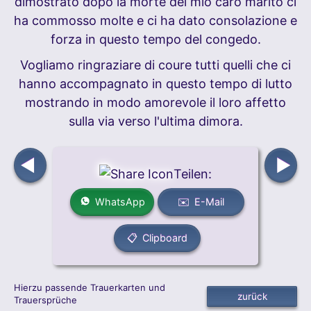
dimostrato dopo la morte del mio caro marito ci
ha commosso molte e ci ha dato consolazione e
forza in questo tempo del congedo.
Vogliamo ringraziare di coure tutti quelli che ci
hanno accompagnato in questo tempo di lutto
mostrando in modo amorevole il loro affetto
sulla via verso l'ultima dimora.
◀
▶
Teilen:
WhatsApp
✉️ E-Mail
📋 Clipboard
Hierzu passende Trauerkarten und
Trauersprüche