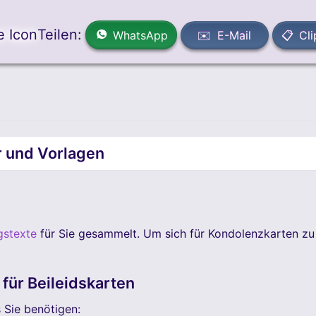
Teilen:
WhatsApp
✉️ E-Mail
📋 Cl
r und Vorlagen
stexte
für Sie gesammelt. Um sich für Kondolenzkarten zu
für Beileidskarten
s Sie benötigen: