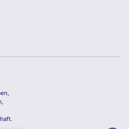
ben,
n,
haft.